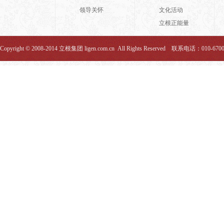
领导关怀
文化活动
立根正能量
Copyright © 2008-2014 立根集团 ligen.com.cn All Rights Reserved 联系电话：010-670