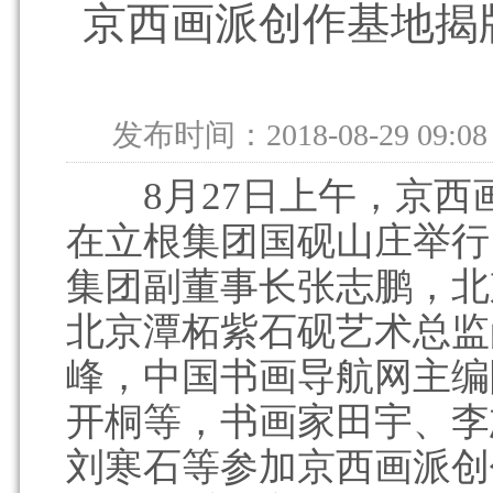
京西画派创作基地揭
发布时间：2018-08-29 09:08
8月27日上午，京西
在立根集团国砚山庄举行
集团副董事长张志鹏，北
北京潭柘紫石砚艺术总监
峰，中国书画导航网主编
开桐等，书画家田宇、李
刘寒石等参加京西画派创