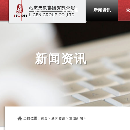
首页
走进立根
新闻资讯
党
新闻资讯
当前位置：
首页
>
新闻资讯
>
集团新闻
>