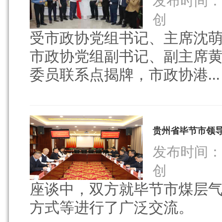
发布时间：20
创
受市政协党组书记、主席沈萌
市政协党组副书记、副主席
委员联系点揭牌，市政协港...
贵州省毕节市领
发布时间：20
创
座谈中，双方就毕节市煤层
方式等进行了广泛交流。