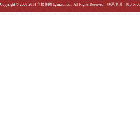
Copyright © 2008-2014 立根集团 ligen.com.cn All Rights Reserved 联系电话：010-670