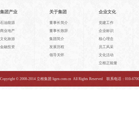
集团产业
关于集团
企业文化
石油能源
董事长简介
党建工作
商业地产
董事长致辞
企业标识
文化旅游
集团简介
核心理念
金融投资
发展历程
员工风采
领导关怀
文化活动
立根正能量
Copyright © 2008-2014 立根集团 ligen.com.cn All Rights Reserved 联系电话：010-670