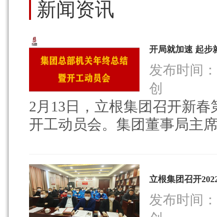
新闻资讯
开局就加速 起步
发布时间：20
创
2月13日，立根集团召开新
开工动员会。集团董事局主
立根集团召开20
发布时间：20