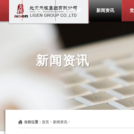
首页
走进立根
新闻资讯
党
新闻资讯
当前位置：
首页
>
新闻资讯
>