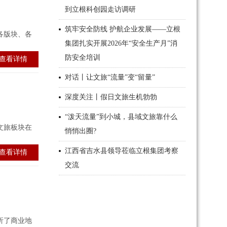
到立根科创园走访调研
筑牢安全防线 护航企业发展——立根
各版块、各
集团扎实开展2026年“安全生产月”消
防安全培训
查看详情
对话丨让文旅“流量”变“留量”
深度关注丨假日文旅生机勃勃
“泼天流量”到小城，县域文旅靠什么
文旅板块在
悄悄出圈?
江西省吉水县领导莅临立根集团考察
查看详情
交流
析了商业地