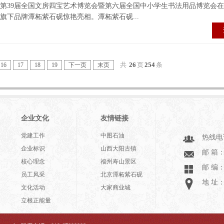
日，第39届全国文房四宝艺术博览会暨第六届全国中小学生书法用品博览会
旗下品牌潭柘紫石砚惊艳亮相。潭柘紫石砚...
共
26
页
254
条
16
17
18
19
下一页
末页
企业文化
友情链接
党建工作
中图石油
热线电话
企业标识
山西大阳古镇
邮 箱：l
核心理念
福州寿山景区
邮 编：1
员工风采
北京潭柘紫石砚
地 址
文化活动
大家商业城
立根正能量